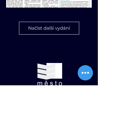
09/2017
Načíst další vydání
Otrokovické noviny - září 2017
08/2017
Otrokovické noviny -srpen 2017