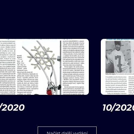
1/2020
10/202
okovické noviny - listopad 2020
Otrokovické no
Načíst další vydání