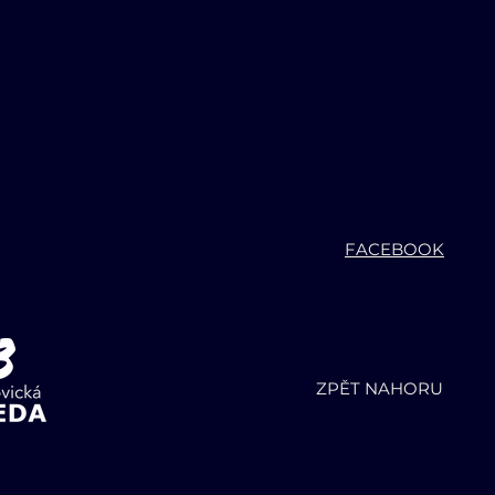
FACEBOOK
20
04/2020
Otrokovické noviny - d
ZPĚT NAHORU