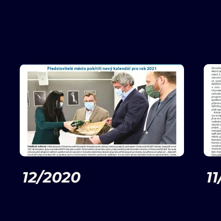
12/2020
1
Otrokovické noviny - prosinec
Otr
2020