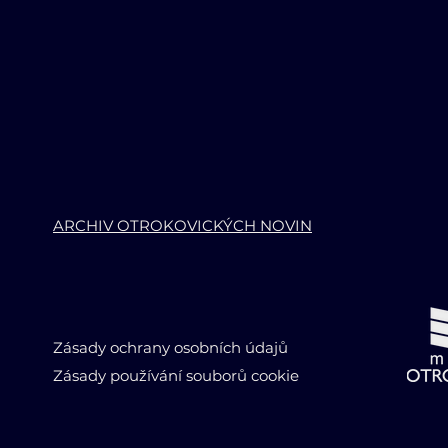
ARCHIV OTROKOVICKÝCH NOVIN
07/2020
0
Zásady ochrany osobních údajů
Otrokovické noviny - červenec 2020
Otr
Zásady používání souborů cookie