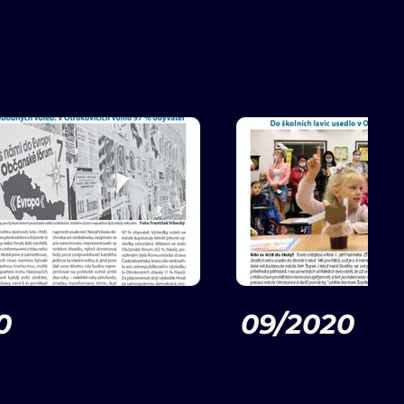
0
09/2020
viny - říjen 2020
Otrokovické noviny - zář